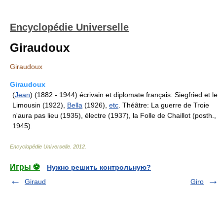
Encyclopédie Universelle
Giraudoux
Giraudoux
Giraudoux
(
Jean
) (1882 - 1944) écrivain et diplomate français: Siegfried et le
Limousin (1922),
Bella
(1926),
etc
. Théâtre: La guerre de Troie
n'aura pas lieu (1935), électre (1937), la Folle de Chaillot (posth.,
1945).
Encyclopédie Universelle
.
2012
.
Игры ⚽
Нужно решить контрольную?
Giraud
Giro