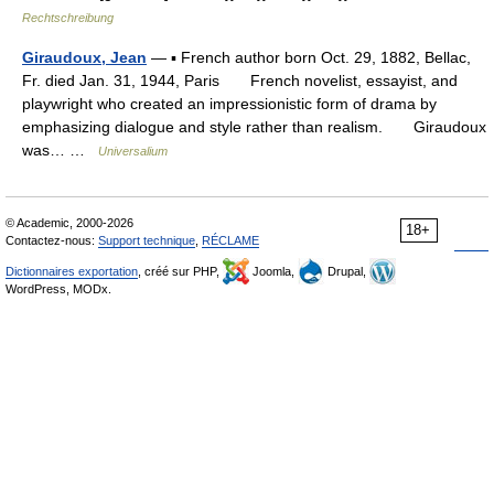
Rechtschreibung
Giraudoux, Jean
— ▪ French author born Oct. 29, 1882, Bellac,
Fr. died Jan. 31, 1944, Paris French novelist, essayist, and
playwright who created an impressionistic form of drama by
emphasizing dialogue and style rather than realism. Giraudoux
was… …
Universalium
© Academic, 2000-2026
18+
Contactez-nous:
Support technique
,
RÉCLAME
Dictionnaires exportation
, créé sur PHP,
Joomla,
Drupal,
WordPress, MODx.