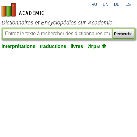
RU
EN
DE
ES
fr-academic.com
Dictionnaires et Encyclopédies sur 'Academic'
Recherche!
interprétations
traductions
livres
Игры ⚽