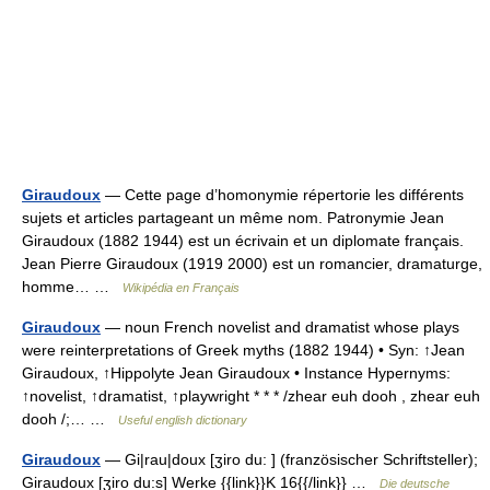
Giraudoux
— Cette page d’homonymie répertorie les différents
sujets et articles partageant un même nom. Patronymie Jean
Giraudoux (1882 1944) est un écrivain et un diplomate français.
Jean Pierre Giraudoux (1919 2000) est un romancier, dramaturge,
homme… …
Wikipédia en Français
Giraudoux
— noun French novelist and dramatist whose plays
were reinterpretations of Greek myths (1882 1944) • Syn: ↑Jean
Giraudoux, ↑Hippolyte Jean Giraudoux • Instance Hypernyms:
↑novelist, ↑dramatist, ↑playwright * * * /zhear euh dooh , zhear euh
dooh /;… …
Useful english dictionary
Giraudoux
— Gi|rau|doux [ʒiro du: ] (französischer Schriftsteller);
Giraudoux [ʒiro du:s] Werke {{link}}K 16{{/link}} …
Die deutsche