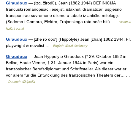
Giraudoux
— (izg. žirodȕ), Jean (1882 1944) DEFINICIJA
francuski romanopisac i esejist, istaknuti dramatičar, uspješno
transponirao suvremene dileme u fabule iz antičke mitologije
(Sodoma i Gomora, Elektra, Trojanskoga rata neće biti) …
Hrvatski
jezični portal
Giraudoux
— [zhē rō do͞o′] (Hippolyte) Jean [zhän] 1882 1944; Fr.
playwright & novelist …
English World dictionary
Giraudoux
— Jean Hyppolyte Giraudoux (* 29. Oktober 1882 in
Bellac, Haute Vienne; † 31. Januar 1944 in Paris) war ein
französischer Berufsdiplomat und Schriftsteller. Als dieser war er
vor allem für die Entwicklung des französischen Theaters der… …
Deutsch Wikipedia